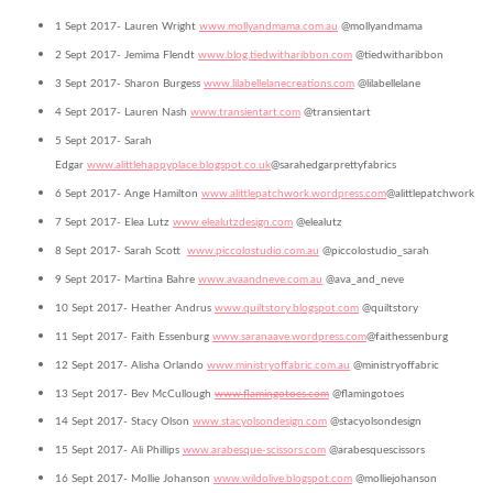
1 Sept 2017- Lauren Wright
www.mollyandmama.com.au
@mollyandmama
2 Sept 2017- Jemima Flendt
www.blog.tiedwitharibbon.com
@tiedwitharibbon
3 Sept 2017- Sharon Burgess
www.lilabellelanecreations.com
@lilabellelane
4 Sept 2017- Lauren Nash
www.transientart.com
@transientart
5 Sept 2017- Sarah
Edgar
www.alittlehappyplace.blogspot.co.uk
@sarahedgarprettyfabrics
6 Sept 2017- Ange Hamilton
www.alittlepatchwork.wordpress.com
@alittlepatchwork
7 Sept 2017- Elea Lutz
www.elealutzdesign.com
@elealutz
8 Sept 2017- Sarah Scott
www.piccolostudio.com.au
@piccolostudio_sarah
9 Sept 2017- Martina Bahre
www.avaandneve.com.au
@ava_and_neve
10 Sept 2017- Heather Andrus
www.quiltstory.blogspot.com
@quiltstory
11 Sept 2017- Faith Essenburg
www.saranaave.wordpress.com
@faithessenburg
12 Sept 2017- Alisha Orlando
www.ministryoffabric.com.au
@ministryoffabric
13 Sept 2017- Bev McCullough
www.flamingotoes.com
@flamingotoes
14 Sept 2017- Stacy Olson
www.stacyolsondesign.com
@stacyolsondesign
15 Sept 2017- Ali Phillips
www.arabesque-scissors.com
@arabesquescissors
16 Sept 2017- Mollie Johanson
www.wildolive.blogspot.com
@molliejohanson