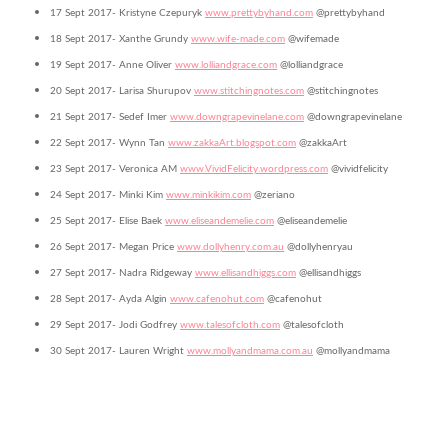
17 Sept 2017- Kristyne Czepuryk
www.prettybyhand.com
@prettybyhand
18 Sept 2017- Xanthe Grundy
www.wife-made.com
@wifemade
19 Sept 2017- Anne Oliver
www.lolliandgrace.com
@lolliandgrace
20 Sept 2017- Larisa Shurupov
www.stitchingnotes.com
@stitchingnotes
21 Sept 2017- Sedef Imer
www.downgrapevinelane.com
@downgrapevinelane
22 Sept 2017- Wynn Tan
www.zakkaArt.blogspot.com
@zakkaArt
23 Sept 2017- Veronica AM
www.VividFelicity.wordpress.com
@vividfelicity
24 Sept 2017- Minki Kim
www.minkikim.com
@zeriano
25 Sept 2017- Elise Baek
www.eliseandemelie.com
@eliseandemelie
26 Sept 2017- Megan Price
www.dollyhenry.com.au
@dollyhenryau
27 Sept 2017- Nadra Ridgeway
www.ellisandhiggs.com
@ellisandhiggs
28 Sept 2017- Ayda Algin
www.cafenohut.com
@cafenohut
29 Sept 2017- Jodi Godfrey
www.talesofcloth.com
@talesofcloth
30 Sept 2017- Lauren Wright
www.mollyandmama.com.au
@mollyandmama