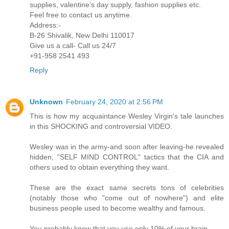
supplies, valentine’s day supply, fashion supplies etc.
Feel free to contact us anytime.
Address:-
B-26 Shivalik, New Delhi 110017
Give us a call- Call us 24/7
+91-958 2541 493
Reply
Unknown
February 24, 2020 at 2:56 PM
This is how my acquaintance Wesley Virgin's tale launches
in this SHOCKING and controversial VIDEO.
Wesley was in the army-and soon after leaving-he revealed
hidden, "SELF MIND CONTROL" tactics that the CIA and
others used to obtain everything they want.
These are the exact same secrets tons of celebrities
(notably those who "come out of nowhere") and elite
business people used to become wealthy and famous.
You probably know that you use only 10% of your brain.